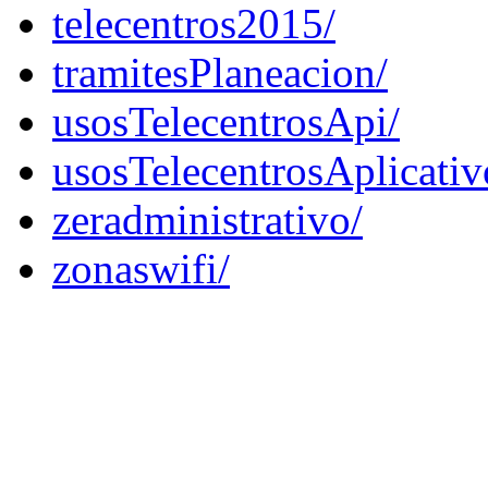
telecentros2015/
tramitesPlaneacion/
usosTelecentrosApi/
usosTelecentrosAplicativ
zeradministrativo/
zonaswifi/