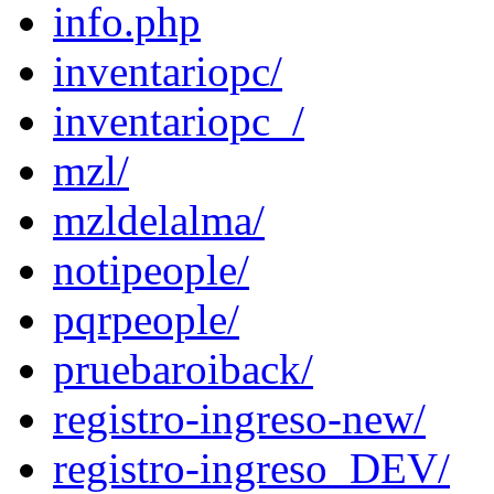
info.php
inventariopc/
inventariopc_/
mzl/
mzldelalma/
notipeople/
pqrpeople/
pruebaroiback/
registro-ingreso-new/
registro-ingreso_DEV/